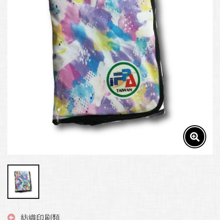
紡織印刷類